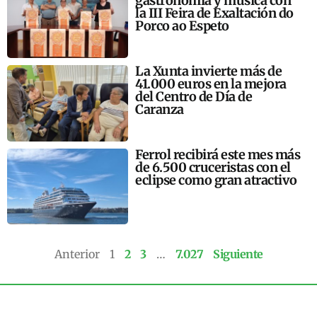
gastronomía y música con
la III Feira de Exaltación do
Porco ao Espeto
La Xunta invierte más de
41.000 euros en la mejora
del Centro de Día de
Caranza
Ferrol recibirá este mes más
de 6.500 cruceristas con el
eclipse como gran atractivo
Anterior
1
2
3
…
7.027
Siguiente