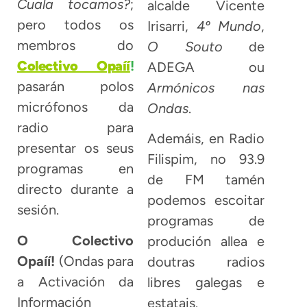
Cuala tocamos?
;
alcalde Vicente
pero todos os
Irisarri,
4º Mundo
,
membros do
O Souto
de
Colectivo Opaíí
!
ADEGA ou
pasarán polos
Armónicos nas
micrófonos da
Ondas
.
radio para
Ademáis, en Radio
presentar os seus
Filispim, no 93.9
programas en
de FM tamén
directo durante a
podemos escoitar
sesión.
programas de
O Colectivo
produción allea e
Opaíí!
(Ondas para
doutras radios
a Activación da
libres galegas e
Información
estatais.