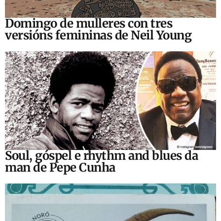
Domingo de mulleres con tres
versións femininas de Neil Young
Soul, góspel e rhythm and blues da
man de Pepe Cunha