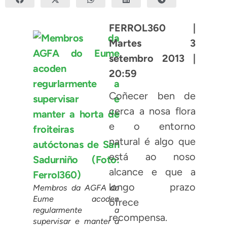
FERROL360 |
Martes 3
setembro 2013 |
20:59
Coñecer ben de
cerca a nosa flora
e o entorno
natural é algo que
está ao noso
alcance e que a
longo prazo
Membros da AGFA do
Eume acoden
ofrece
regularmente a
recompensa.
supervisar e manter a