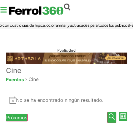
 con cuatro días de hípica, ocio familiar y actividades para todos los públicos
Fe
Publicidad
Cine
Cine
Eventos
No se ha encontrado ningún resultado.
Aviso
Nave
Na
Buscar
Próximos
Lista
Selecciona
de
de
la
fecha.