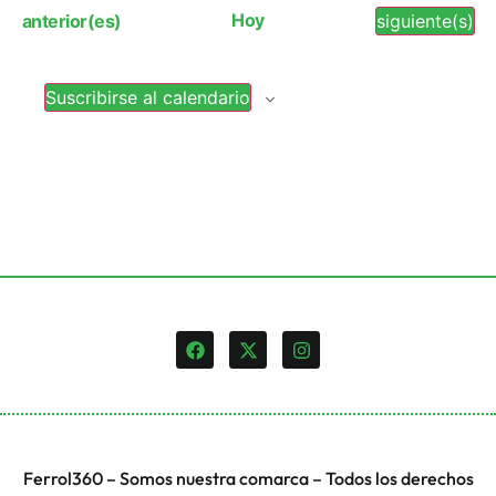
vi
búsq
Eventos
Hoy
Eventos
anterior(es)
siguiente(s)
de
y
Ev
Suscribirse al calendario
vista
de
Event
Ferrol360 – Somos nuestra comarca – Todos los derechos