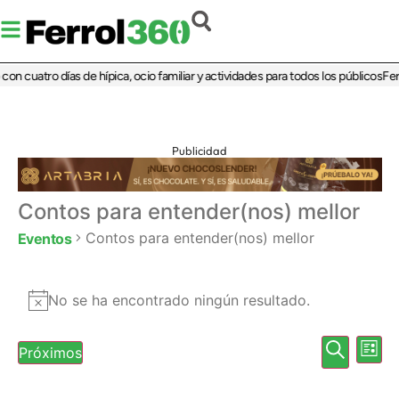
con cuatro días de hípica, ocio familiar y actividades para todos los públicos
Fer
Publicidad
Contos para entender(nos) mellor
Contos para entender(nos) mellor
Eventos
No se ha encontrado ningún resultado.
Aviso
Nave
Na
Buscar
Próximos
Lista
Selecciona
de
de
la
fecha.