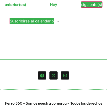
vi
búsq
Eventos
Hoy
Eventos
anterior(es)
siguiente(s)
de
y
Ev
Suscribirse al calendario
vista
de
Event
Ferrol360 – Somos nuestra comarca – Todos los derechos