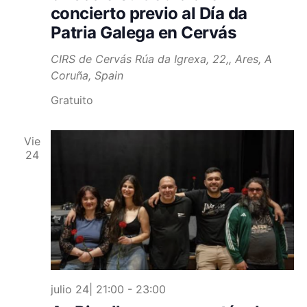
concierto previo al Día da
Patria Galega en Cervás
CIRS de Cervás
Rúa da Igrexa, 22,, Ares, A
Coruña, Spain
Gratuito
Vie
24
julio 24| 21:00
-
23:00