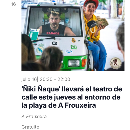
16
julio 16| 20:30
-
22:00
‘Ñiki Ñaque’ llevará el teatro de
calle este jueves al entorno de
la playa de A Frouxeira
A Frouxeira
Gratuito