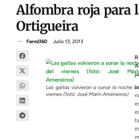
Alfombra roja para l
Ortigueira
Ferrol360
Julio 13, 2013
A
j
L
Las gaitas volvieron a sonar la noche de
viernes (foto: José Marín Ameneiros)
n
e
e
h
m
m