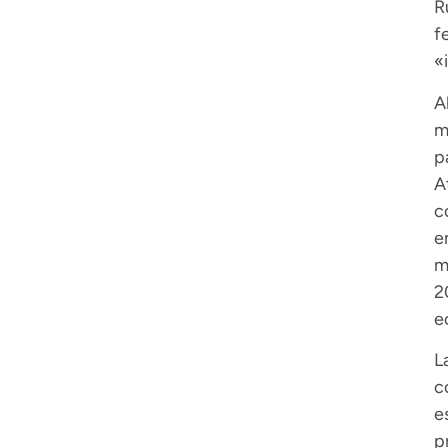
R
f
«
A
m
p
A
c
e
m
2
e
L
c
e
p