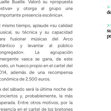
uaille Buaille. Valoró su «propuesta
>
estiva» y otorga al grupo una
d
importante presencia escénica».
>
l mismo tiempo, aplaude «su calidad
s
usical, su técnica y su capacidad
p
ara fusionar músicas del Arco
tlántico y levantar al público
ongregado». La agrupación
mergente vasca se gana, de este
odo, un hueco propio en el cartel del
014, además de una recompensa
conómica de 2.500 euros.
a del sábado será la última noche de
onciertos y, probablemente, la más
sperada. Entre otros motivos, por la
resencia en el cartel de los bretones