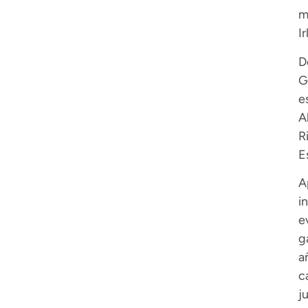
m
I
D
G
e
A
R
E
A
i
e
g
a
c
j