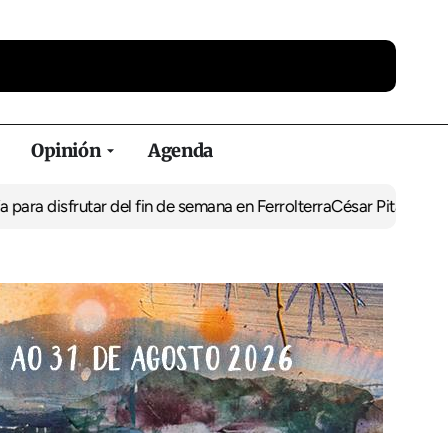
Opinión
Agenda
isfrutar del fin de semana en Ferrolterra
César Pita, capitán marí