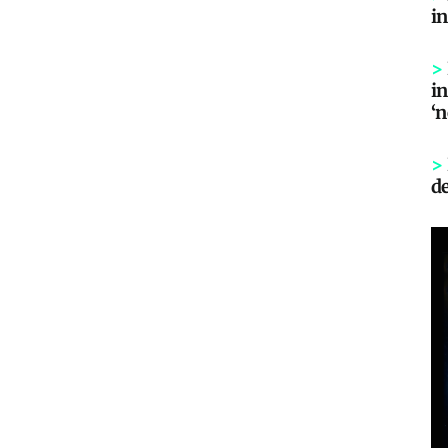
i
>
in
‘
>
d