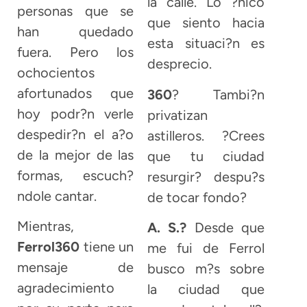
la calle. Lo ?nico
personas que se
que siento hacia
han quedado
esta situaci?n es
fuera. Pero los
desprecio.
ochocientos
afortunados que
360
? Tambi?n
hoy podr?n verle
privatizan
despedir?n el a?o
astilleros. ?Crees
de la mejor de las
que tu ciudad
formas, escuch?
resurgir? despu?s
ndole cantar.
de tocar fondo?
Mientras,
A. S.?
Desde que
Ferrol360
tiene un
me fui de Ferrol
mensaje de
busco m?s sobre
agradecimiento
la ciudad que