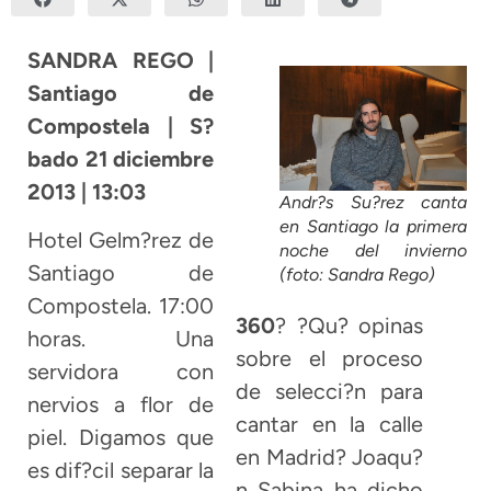
SANDRA REGO |
Santiago de
Compostela | S?
bado 21 diciembre
2013 | 13:03
Andr?s Su?rez canta
en Santiago la primera
Hotel Gelm?rez de
noche del invierno
Santiago de
(foto: Sandra Rego)
Compostela. 17:00
360
? ?Qu? opinas
horas. Una
sobre el proceso
servidora con
de selecci?n para
nervios a flor de
cantar en la calle
piel. Digamos que
en Madrid? Joaqu?
es dif?cil separar la
n Sabina ha dicho