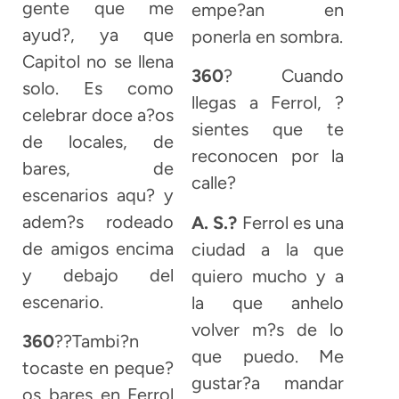
gente que me
empe?an en
ayud?, ya que
ponerla en sombra.
Capitol no se llena
360
? Cuando
solo. Es como
llegas a Ferrol, ?
celebrar doce a?os
sientes que te
de locales, de
reconocen por la
bares, de
calle?
escenarios aqu? y
adem?s rodeado
A. S.?
Ferrol es una
de amigos encima
ciudad a la que
y debajo del
quiero mucho y a
escenario.
la que anhelo
volver m?s de lo
360
??Tambi?n
que puedo. Me
tocaste en peque?
gustar?a mandar
os bares en Ferrol