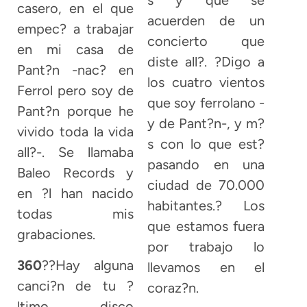
s y que se
casero, en el que
acuerden de un
empec? a trabajar
concierto que
en mi casa de
diste all?. ?Digo a
Pant?n -nac? en
los cuatro vientos
Ferrol pero soy de
que soy ferrolano -
Pant?n porque he
y de Pant?n-, y m?
vivido toda la vida
s con lo que est?
all?-. Se llamaba
pasando en una
Baleo Records y
ciudad de 70.000
en ?l han nacido
habitantes.? Los
todas mis
que estamos fuera
grabaciones.
por trabajo lo
360
??Hay alguna
llevamos en el
canci?n de tu ?
coraz?n.
ltimo disco