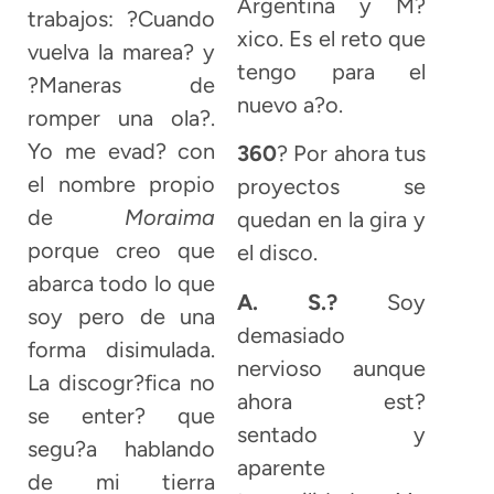
Argentina y M?
trabajos: ?Cuando
xico. Es el reto que
vuelva la marea? y
tengo para el
?Maneras de
nuevo a?o.
romper una ola?.
Yo me evad? con
360
? Por ahora tus
el nombre propio
proyectos se
de
Moraima
quedan en la gira y
porque creo que
el disco.
abarca todo lo que
A. S.?
Soy
soy pero de una
demasiado
forma disimulada.
nervioso aunque
La discogr?fica no
ahora est?
se enter? que
sentado y
segu?a hablando
aparente
de mi tierra