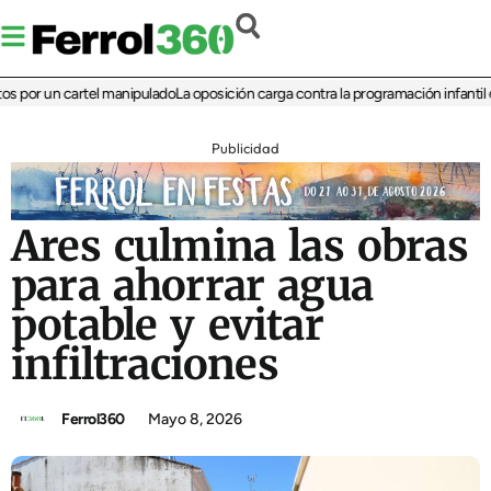
or un cartel manipulado
La oposición carga contra la programación infantil de la
Publicidad
Ares culmina las obras
para ahorrar agua
potable y evitar
infiltraciones
Ferrol360
Mayo 8, 2026