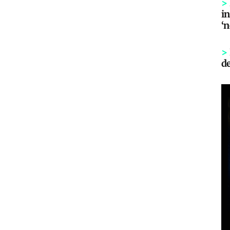
>
in
‘
>
d