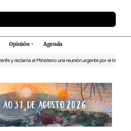
Opinión
Agenda
 reclama al Ministerio una reunión urgente por el tren
El BNG exig