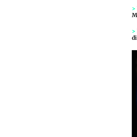
>
Mi
>
di