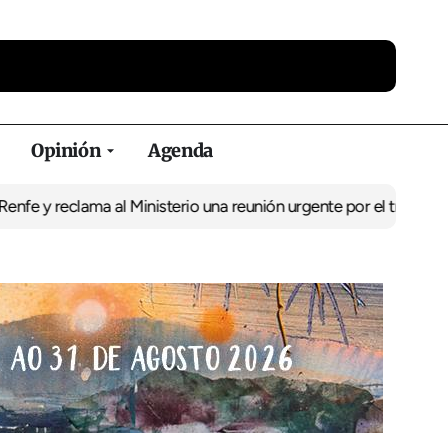
Opinión
Agenda
y reclama al Ministerio una reunión urgente por el tren
El BNG exi