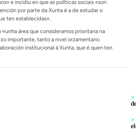
s» e incidiu en que as políticas sociais «son
ención por parte da Xunta é a de estudar o
ue ten establecidas».
n «unha área que consideramos prioritaria na
zo importante, tanto a nivel orzamentario
boración institucional á Xunta, que é quen ten
>
de
>
el