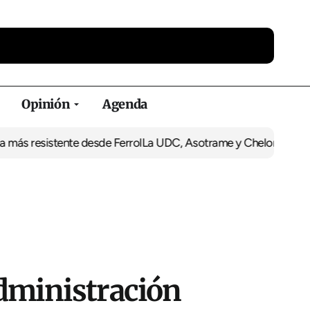
Opinión
Agenda
ás resistente desde Ferrol
La UDC, Asotrame y Chelonia se suman 
dministración