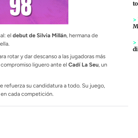
to
>
Mi
l: el
debut de Silvia Millán
, hermana de
>
lla.
di
ra rotar y dar descanso a las jugadoras más
o compromiso liguero ante el
Cadí La Seu
, un
e refuerza su candidatura a todo. Su juego,
s en cada competición.