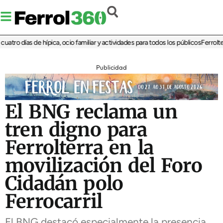
ro días de hípica, ocio familiar y actividades para todos los públicos
Ferrolterra
Publicidad
El BNG reclama un
tren digno para
Ferrolterra en la
movilización del Foro
Cidadán polo
Ferrocarril
El BNG destacó especialmente la presencia