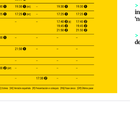
>
in
‘
>
d