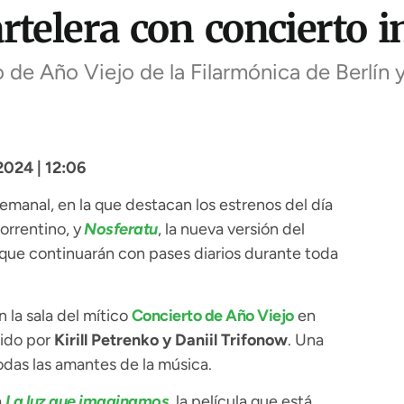
rtelera con concierto i
 de Año Viejo de la Filarmónica de Berlín y
024 | 12:06
emanal, en la que destacan los estrenos del día
Sorrentino, y
Nosferatu
, la nueva versión del
, que continuarán con pases diarios durante toda
n la sala del mítico
Concierto de Año Viejo
en
gido por
Kirill Petrenko y Daniil Trifonow
. Una
odas las amantes de la música.
á
La luz que imaginamos,
la película que está