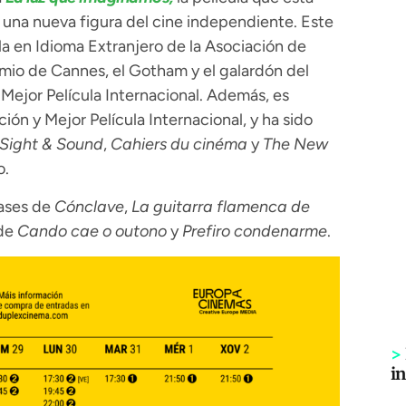
na nueva figura del cine independiente. Este
ula en Idioma Extranjero de la Asociación de
emio de Cannes, el Gotham y el galardón del
 Mejor Película Internacional. Además, es
ión y Mejor Película Internacional, y ha sido
Sight & Sound
,
Cahiers du cinéma
y
The New
o.
pases de
Cónclave
,
La guitarra flamenca de
 de
Cando cae o outono
y
Prefiro condenarme
.
>
i