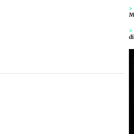
>
Mi
>
di