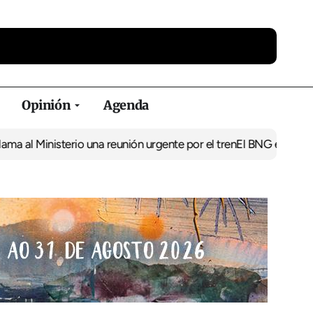
Opinión
Agenda
l Ministerio una reunión urgente por el tren
El BNG exige la puest