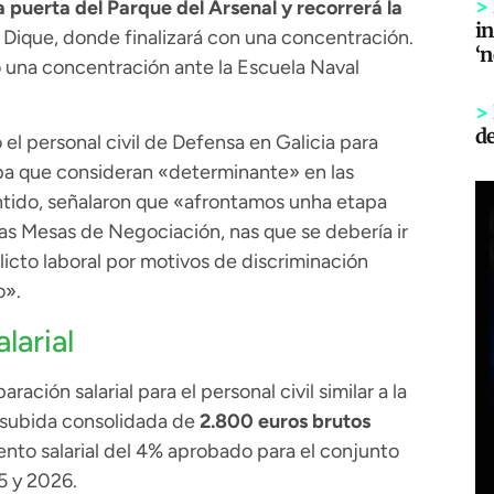
>
a puerta del Parque del Arsenal y recorrerá la
in
l Dique, donde finalizará con una concentración.
‘
 una concentración ante la Escuela Naval
>
d
el personal civil de Defensa en Galicia para
pa que consideran «determinante» en las
ntido, señalaron que «afrontamos unha etapa
as Mesas de Negociación, nas que se debería ir
licto laboral por motivos de discriminación
o».
larial
ción salarial para el personal civil similar a la
na subida consolidada de
2.800 euros brutos
mento salarial del 4% aprobado para el conjunto
5 y 2026.