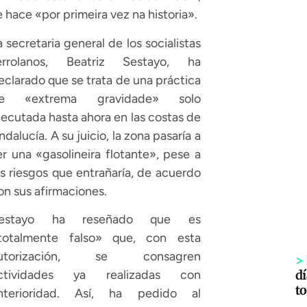
e hace «por primeira vez na historia».
a secretaria general de los socialistas
errolanos, Beatriz Sestayo, ha
eclarado que se trata de una práctica
e «extrema gravidade» solo
jecutada hasta ahora en las costas de
ndalucía. A su juicio, la zona pasaría a
er una «gasolineira flotante», pese a
os riesgos que entrañaría, de acuerdo
on sus afirmaciones.
estayo ha reseñado que es
totalmente falso» que, con esta
utorización, se consagren
>
dí
ctividades ya realizadas con
to
nterioridad. Así, ha pedido al