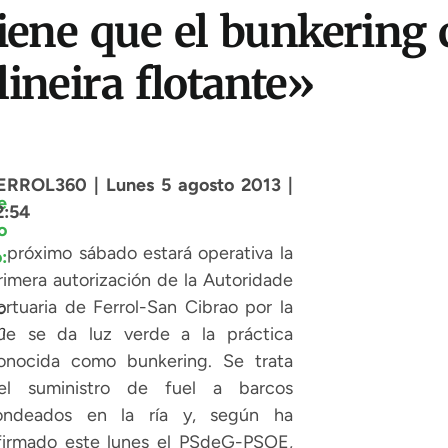
ene que el bunkering co
ineira flotante»
ERROL360 | Lunes 5 agosto 2013 |
2:54
l próximo sábado estará operativa la
rimera autorización de la Autoridade
ortuaria de Ferrol-San Cibrao por la
o
n
ue se da luz verde a la práctica
onocida como bunkering. Se trata
el suministro de fuel a barcos
ondeados en la ría y, según ha
firmado este lunes el PSdeG-PSOE,