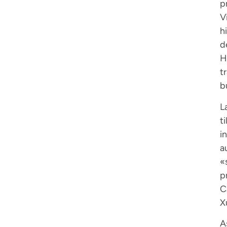
p
V
h
d
H
t
b
L
t
i
a
«
p
C
X
A