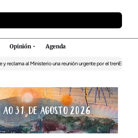
Opinión
Agenda
lama al Ministerio una reunión urgente por el tren
El BNG exige l