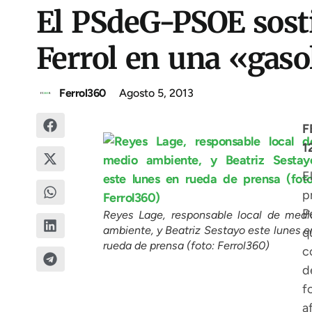
El PSdeG-PSOE sosti
Ferrol en una «gasol
Ferrol360
Agosto 5, 2013
F
1
E
p
P
Reyes Lage, responsable local de medi
ambiente, y Beatriz Sestayo este lunes e
q
rueda de prensa (foto: Ferrol360)
c
d
f
a