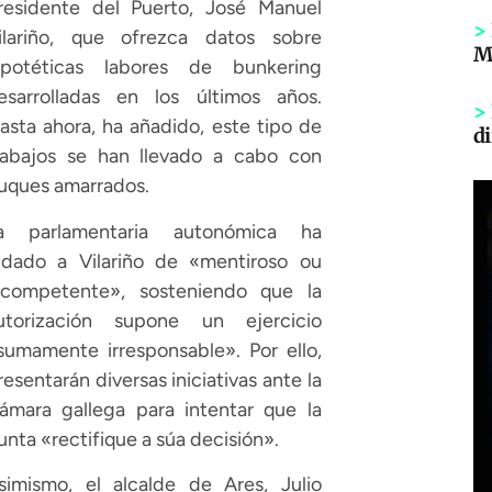
residente del Puerto, José Manuel
>
ilariño, que ofrezca datos sobre
Mi
ipotéticas labores de bunkering
esarrolladas en los últimos años.
>
asta ahora, ha añadido, este tipo de
di
rabajos se han llevado a cabo con
uques amarrados.
a parlamentaria autonómica ha
ildado a Vilariño de «mentiroso ou
ncompetente», sosteniendo que la
utorización supone un ejercicio
sumamente irresponsable». Por ello,
resentarán diversas iniciativas ante la
ámara gallega para intentar que la
unta «rectifique a súa decisión».
simismo, el alcalde de Ares, Julio