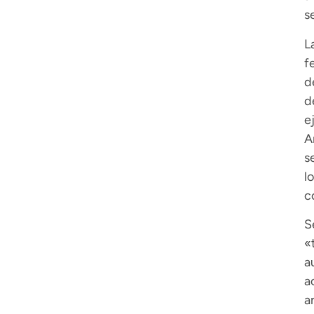
s
L
f
d
d
e
A
s
l
c
S
«
a
a
a