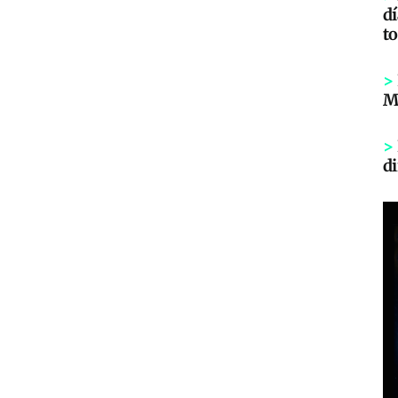
dí
to
>
Mi
>
di