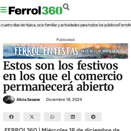
tro días de hípica, ocio familiar y actividades para todos los públicos
Ferrolterr
Publicidad
Estos son los festivos
en los que el comercio
permanecerá abierto
Alicia Seoane
Diciembre 18, 2024
FERROL360 | Miércoles 18 de diciembre de