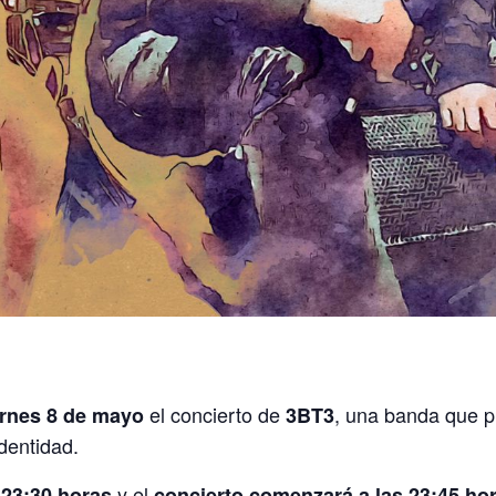
el concierto de
, una banda que 
ernes 8 de mayo
3BT3
identidad.
s
y el
23:30 horas
concierto comenzará a las 23:45 ho