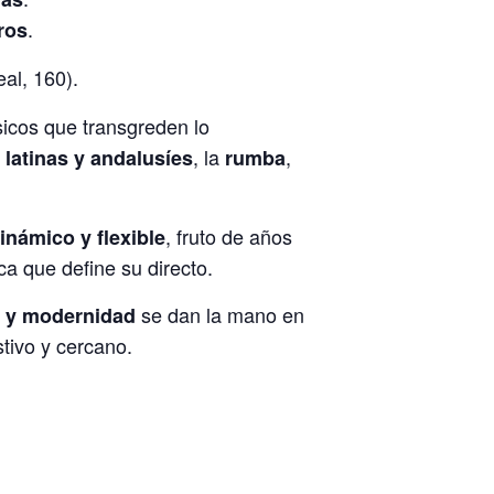
.
ros
al, 160).
sicos que transgreden lo
, la
,
 latinas y andalusíes
rumba
, fruto de años
námico y flexible
ca que define su directo.
se dan la mano en
n y modernidad
stivo y cercano.