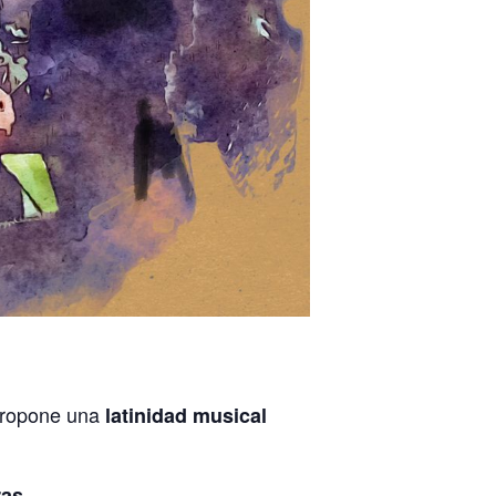
propone una
latinidad musical
.
ras