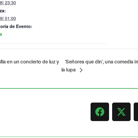
8| 23:30
za:
9| 01:00
oría de Evento:
a
ia en un concierto de luz y
‘Señores que din’, una comedia i
la lupa