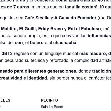
, mientras que en
 es de 7 euros
taquilla costará 10 eu
dquirirse en
y
(rúa Re
Café Sevilla
A Casa do Fumador
, mú
 Maldito, El Guilli, Eddy Bravo y Edi el Fabuloso
puesta sonora propia, en la que conviven las
influencias
ulso del
, el
o el
.
son
bolero
chachachá
,
regresa con un lenguaje musical
3BT3
más maduro, di
n depurado su técnica y reforzado la complicidad artísti
, donde
nsado para diferentes generaciones
tradició
, sin perder nunca el carácter fe
creatividad e identidad
ALLES
RECINTO
Sala La Room
: