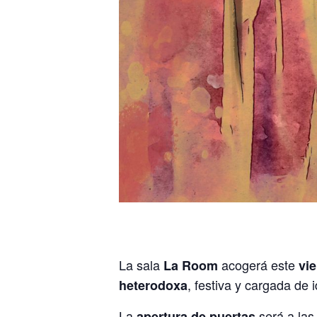
La sala
acogerá este
La Room
vi
, festiva y cargada de 
heterodoxa
La
será a la
apertura de puertas