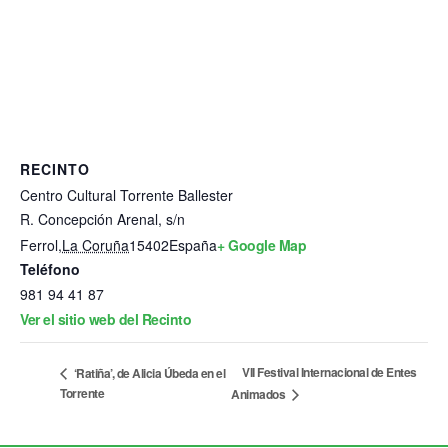
RECINTO
Centro Cultural Torrente Ballester
R. Concepción Arenal, s/n
Ferrol
,
La Coruña
15402
España
+ Google Map
Teléfono
981 94 41 87
Ver el sitio web del Recinto
VII Festival Internacional de Entes
‘Ratiña’, de Alicia Úbeda en el
Torrente
Animados