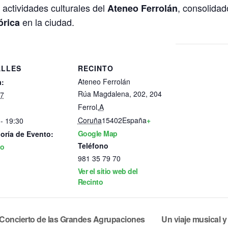
actividades culturales del
, consolida
Ateneo Ferrolán
en la ciudad.
órica
ALLES
RECINTO
Ateneo Ferrolán
:
Rúa Magdalena, 202, 204
7
Ferrol
,
A
Coruña
15402
España
+
- 19:30
Google Map
oría de Evento:
Teléfono
io
981 35 79 70
Ver el sitio web del
Recinto
 Concierto de las Grandes Agrupaciones
Un viaje musical y