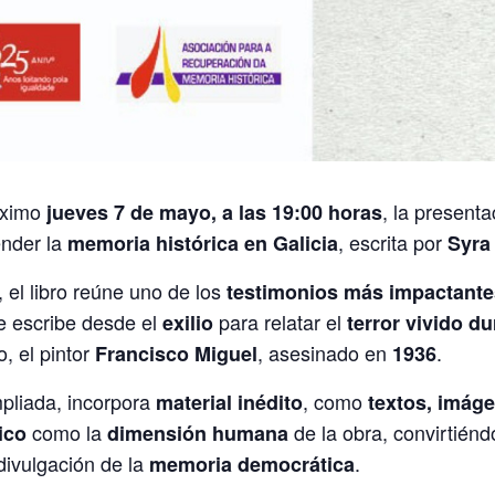
óximo
, la presenta
jueves 7 de mayo, a las 19:00 horas
nder la
, escrita por
memoria histórica en Galicia
Syra
, el libro reúne uno de los
testimonios más impactantes
ue escribe desde el
para relatar el
exilio
terror vivido du
, el pintor
, asesinado en
.
Francisco Miguel
1936
mpliada, incorpora
, como
material inédito
textos, imág
como la
de la obra, convirtiénd
ico
dimensión humana
 divulgación de la
.
memoria democrática