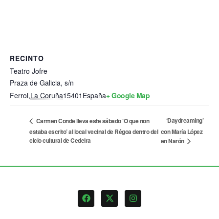
RECINTO
Teatro Jofre
Praza de Galicia, s/n
Ferrol
,
La Coruña
15401
España
+ Google Map
‘Daydreaming’
Carmen Conde lleva este sábado ‘O que non
estaba escrito’ al local vecinal de Régoa dentro del
con María López
ciclo cultural de Cedeira
en Narón