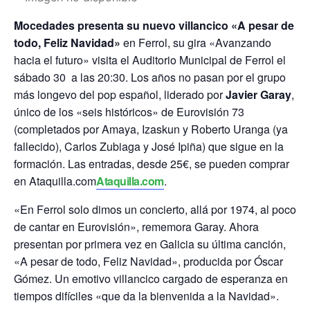
Mocedades presenta su nuevo villancico «A pesar de
todo, Feliz Navidad»
en Ferrol, su gira «Avanzando
hacia el futuro» visita el Auditorio Municipal de Ferrol el
sábado 30 a las 20:30. Los años no pasan por el grupo
más longevo del pop español, liderado por
Javier Garay
,
único de los «seis históricos» de Eurovisión 73
(completados por Amaya, Izaskun y Roberto Uranga (ya
fallecido), Carlos Zubiaga y José Ipiña) que sigue en la
formación. Las entradas, desde 25€, se pueden comprar
en Ataquilla.com
Ataquilla.com
.
«En Ferrol solo dimos un concierto, allá por 1974, al poco
de cantar en Eurovisión», rememora Garay. Ahora
presentan por primera vez en Galicia su última canción,
«A pesar de todo, Feliz Navidad», producida por Óscar
Gómez. Un emotivo villancico cargado de esperanza en
tiempos difíciles «que da la bienvenida a la Navidad».