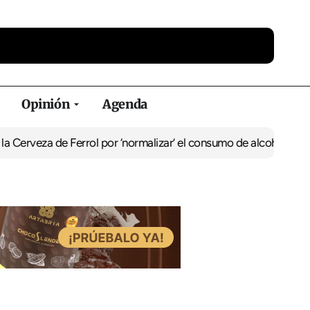
Opinión
Agenda
za de Ferrol por ‘normalizar’ el consumo de alcohol
De Perlío a Do