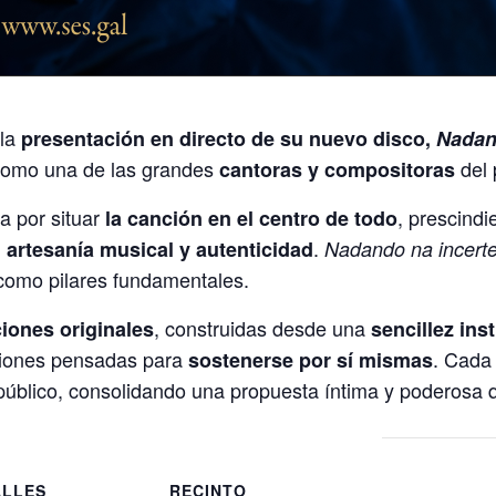
 la
presentación en directo de su nuevo disco,
Nadan
 como una de las grandes
del 
cantoras y compositoras
a por situar
, prescind
la canción en el centro de todo
.
 artesanía musical y autenticidad
Nadando na incert
omo pilares fundamentales.
, construidas desde una
iones originales
sencillez in
ciones pensadas para
. Cada
sostenerse por sí mismas
público, consolidando una propuesta íntima y poderosa q
ALLES
RECINTO