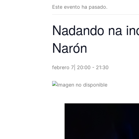
Este evento ha pasado.
Nadando na inc
Narón
febrero 7| 20:00
-
21:30