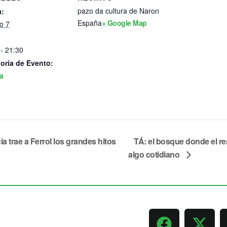
pazo da cultura de Naron
:
España
+ Google Map
o 7
- 21:30
oría de Evento:
a
a trae a Ferrol los grandes hitos
TÁ: el bosque donde el re
algo cotidiano