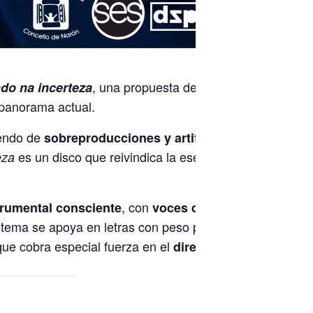
, una propuesta de
do na incerteza
música folk en
panorama actual.
iendo de
para dar
sobreproducciones y artificios
es un disco que reivindica la esencia de la
eza
, con
strumental consciente
voces que respiran y
 tema se apoya en letras con peso propio y melodías
ue cobra especial fuerza en el
.
directo