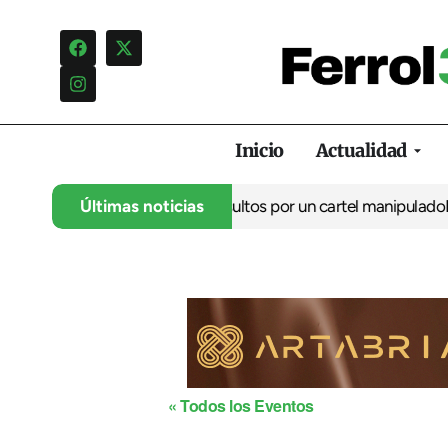
Inicio
Actualidad
ncia una campaña de insultos por un cartel manipulado
Últimas noticias
La oposic
« Todos los Eventos