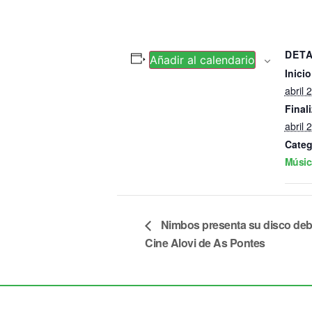
DET
Añadir al calendario
Inicio
abril 
Finali
abril 
Categ
Músic
Nimbos presenta su disco debut
Cine Alovi de As Pontes