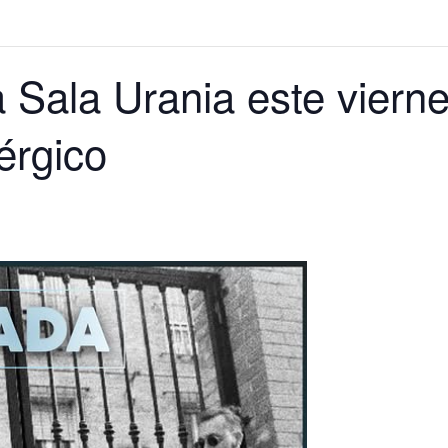
a Sala Urania este viern
érgico