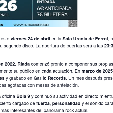
 este
en la
, 
viernes 24 de abril
Sala Urania de Ferrol
su segundo disco. La apertura de puertas será a las
23:
,
comenzó pronto a componer sus propias 
en 2022
Riada
mente su público en cada actuación. En
marzo de 2025
y grabado en
. Un mes después pres
es
Garlic Records
radas agotadas con meses de antelación.
a oficina
y continuó su actividad en directo mient
Bola 9
cierto cargado de
,
y el sonido cara
fuerza
personalidad
más interesantes del panorama rock actual.