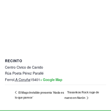
RECINTO
Centro Civico de Canido
Rúa Poeta Pérez Parallé
Ferrol
,
A Coruña
15401
+ Google Map
Trasankos Rock ruge de
El Mago Invisible presenta ‘Nada es
lo que parece’
nuevo en Narón