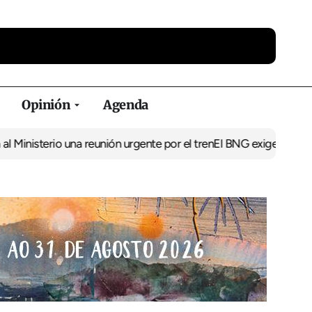
Opinión
Agenda
isterio una reunión urgente por el tren
El BNG exige la puesta en