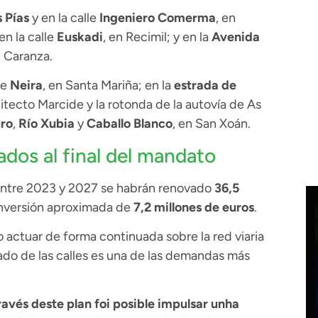
 Pías
y en la calle
Ingeniero Comerma
, en
 en la calle
Euskadi
, en Recimil; y en la
Avenida
n Caranza.
de
Neira
, en Santa Mariña; en la
estrada de
uitecto Marcide y la rotonda de la autovía de As
ro
,
Río Xubia
y
Caballo Blanco
, en San Xoán.
dos al final del mandato
 entre 2023 y 2027 se habrán renovado
36,5
inversión aproximada de
7,2 millones de euros
.
 actuar de forma continuada sobre la red viaria
tado de las calles es una de las demandas más
ravés deste plan foi posible impulsar unha