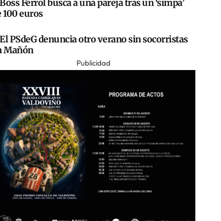
Boss Ferrol busca a una pareja tras un ‘simpa’
e 100 euros
El PSdeG denuncia otro verano sin socorristas
n Mañón
Publicidad