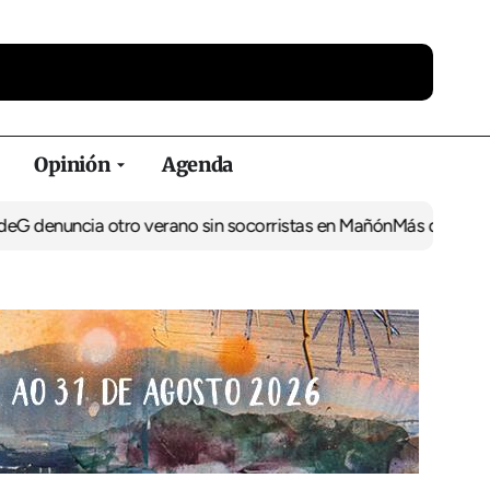
Opinión
Agenda
nuncia otro verano sin socorristas en Mañón
Más de 237.000 eur