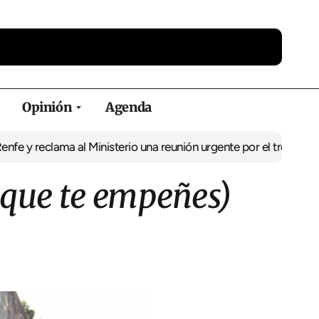
Opinión
Agenda
ma al Ministerio una reunión urgente por el tren
El BNG exige la p
 que te empeñes)