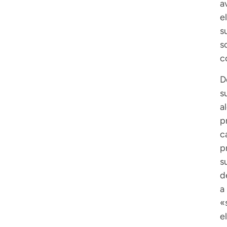
a
e
s
s
c
D
s
a
p
c
p
s
d
a
«
e