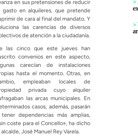
>
vanza en sus pretensiones de reducir
ex
l gasto en alquileres, que pretende
uprimir de cara al final del mandato. Y
>
oluciona las carencias de diversos
ar
olectivos de atención a la ciudadanía.
e las cinco que este jueves han
uscrito convenios en este aspecto,
lgunas carecían de instalaciones
ropias hasta el momento. Otras, en
ambio, empleaban locales de
ropiedad privada cuyo alquiler
ufragaban las arcas municipales. En
eterminados casos, además, pasarán
 tener dependencias más amplias,
sin coste para el Concello», ha dicho
l alcalde, José Manuel Rey Varela.