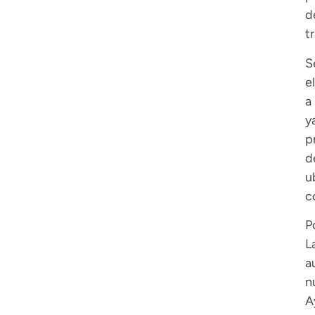
d
t
S
e
a
y
p
d
u
c
P
L
a
n
A