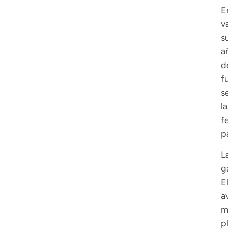
E
v
s
a
d
f
s
l
f
p
L
g
E
a
m
p