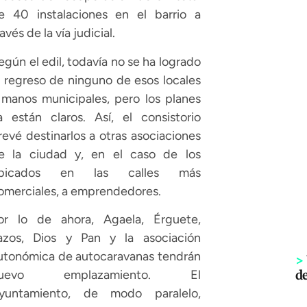
e 40 instalaciones en el barrio a
ravés de la vía judicial.
egún el edil, todavía no se ha logrado
l regreso de ninguno de esos locales
 manos municipales, pero los planes
a están claros. Así, el consistorio
revé destinarlos a otras asociaciones
e la ciudad y, en el caso de los
bicados en las calles más
omerciales, a emprendedores.
or lo de ahora, Agaela, Érguete,
azos, Dios y Pan y la asociación
utonómica de autocaravanas tendrán
>
d
uevo emplazamiento. El
yuntamiento, de modo paralelo,