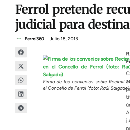
Ferrol pretende recu
judicial para desti
Ferrol360
Julio 18, 2013
R
F
C
a
Firma de los convenios sobre Recimil e
el Concello de Ferrol (foto: Raúl Salgado)
p
t
ú
A
j
p