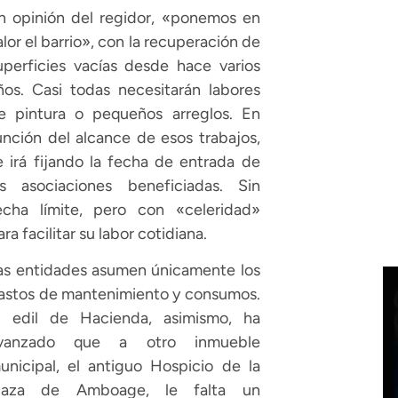
n opinión del regidor, «ponemos en
alor el barrio», con la recuperación de
uperficies vacías desde hace varios
ños. Casi todas necesitarán labores
e pintura o pequeños arreglos. En
unción del alcance de esos trabajos,
e irá fijando la fecha de entrada de
as asociaciones beneficiadas. Sin
echa límite, pero con «celeridad»
ara facilitar su labor cotidiana.
as entidades asumen únicamente los
astos de mantenimiento y consumos.
l edil de Hacienda, asimismo, ha
vanzado que a otro inmueble
unicipal, el antiguo Hospicio de la
laza de Amboage, le falta un