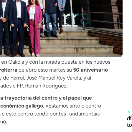
en Galicia y con la mirada puesta en los nuevos
rolterra
celebró este martes su
50 aniversario
e de Ferrol, José Manuel Rey Varela, y al
idades e FP, Román Rodríguez.
la trayectoria del centro y el papel que
económico gallego.
«Estamos ante o centro
>
va e este centro tende pontes fundamentais
dí
mó.
to