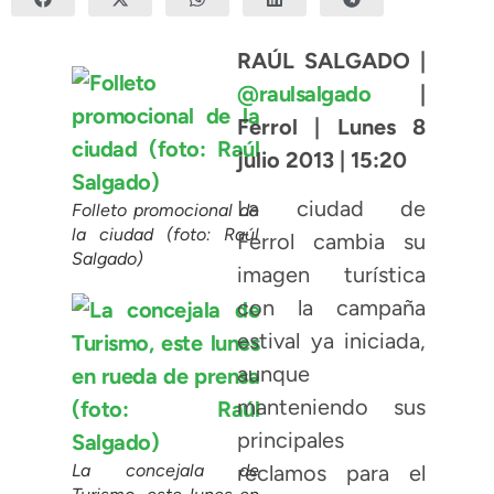
RAÚL SALGADO |
@raulsalgado
|
Ferrol | Lunes 8
julio 2013 | 15:20
La ciudad de
Folleto promocional de
la ciudad (foto: Raúl
Ferrol cambia su
Salgado)
imagen turística
con la campaña
estival ya iniciada,
aunque
manteniendo sus
principales
La concejala de
reclamos para el