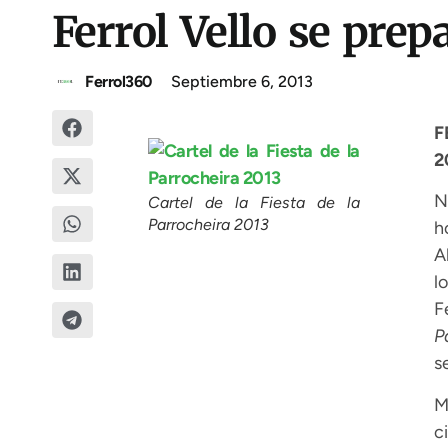
Ferrol Vello se prep
Ferrol360
Septiembre 6, 2013
F
2
N
Cartel de la Fiesta de la
Parrocheira 2013
h
A
l
F
P
s
M
c