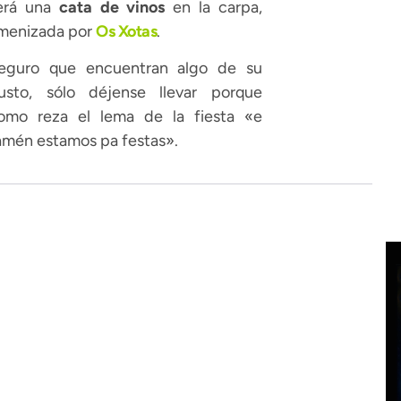
erá una
cata de vinos
en la carpa,
menizada por
Os Xotas
.
eguro que encuentran algo de su
usto, sólo déjense llevar porque
omo reza el lema de la fiesta «e
amén estamos pa festas».