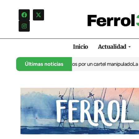
Inicio
Actualidad
ncia una campaña de insultos por un cartel manipulado
Últimas noticias
La oposic