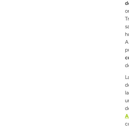
d
o
T
s
h
A
p
c
d
L
d
l
u
d
A
c