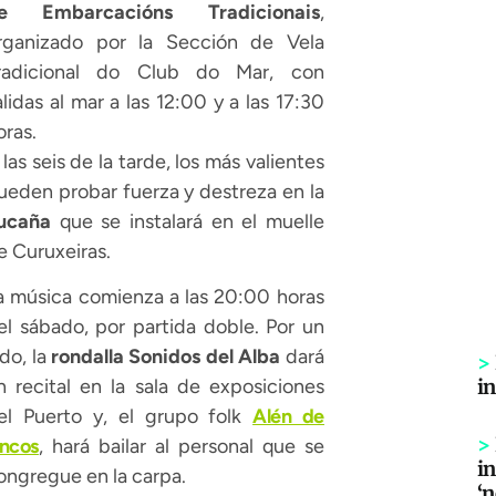
e Embarcacións Tradicionais
,
rganizado por la Sección de Vela
radicional do Club do Mar, con
alidas al mar a las 12:00 y a las 17:30
oras.
 las seis de la tarde, los más valientes
ueden probar fuerza y destreza en la
ucaña
que se instalará en el muelle
e Curuxeiras.
a música comienza a las 20:00 horas
el sábado, por partida doble. Por un
ado, la
rondalla Sonidos del Alba
dará
>
i
n recital en la sala de exposiciones
el Puerto y, el grupo folk
Alén de
>
ncos
, hará bailar al personal que se
in
ongregue en la carpa.
‘