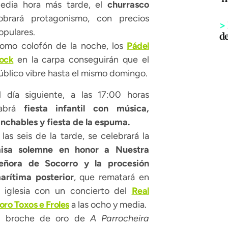
edia hora más tarde, el
churrasco
obrará protagonismo, con precios
>
opulares.
d
omo colofón de la noche, los
Pádel
ock
en la carpa conseguirán que el
úblico vibre hasta el mismo domingo.
l día siguiente, a las 17:00 horas
abrá
fiesta infantil con música,
inchables y fiesta de la espuma.
 las seis de la tarde, se celebrará la
isa solemne en honor a Nuestra
eñora de Socorro y la procesión
arítima posterior
, que rematará en
a iglesia con un concierto del
Real
oro Toxos e Froles
a las ocho y media.
l broche de oro de
A Parrocheira