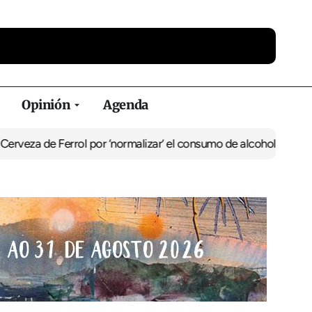
Opinión
Agenda
za de Ferrol por ‘normalizar’ el consumo de alcohol
De Perlío a Do