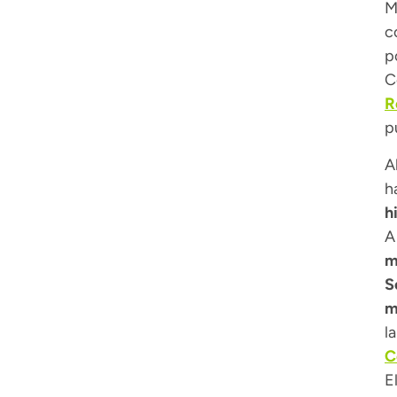
M
c
p
C
R
p
A
h
h
A
m
S
m
l
C
E