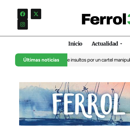
Inicio
Actualidad
 denuncia una campaña de insultos por un cartel manipulado
Últimas noticias
La o