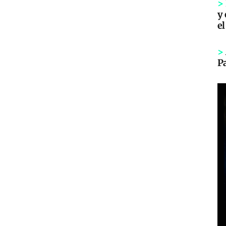
>
y 
el
>
P