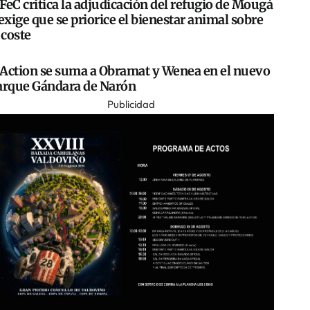
FeC critica la adjudicación del refugio de Mougá
exige que se priorice el bienestar animal sobre
 coste
Action se suma a Obramat y Wenea en el nuevo
arque Gándara de Narón
Publicidad