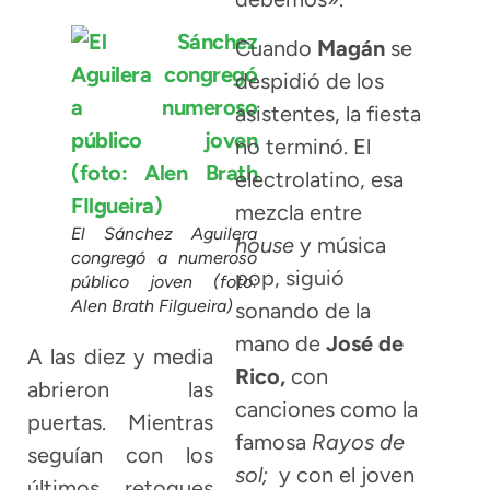
Cuando
Magán
se
despidió de los
asistentes, la fiesta
no terminó. El
electrolatino, esa
mezcla entre
El Sánchez Aguilera
house
y música
congregó a numeroso
pop, siguió
público joven (foto:
Alen Brath Filgueira)
sonando de la
mano de
José de
A las diez y media
Rico,
con
abrieron las
canciones como la
puertas. Mientras
famosa
Rayos de
seguían con los
sol;
y con el joven
últimos retoques