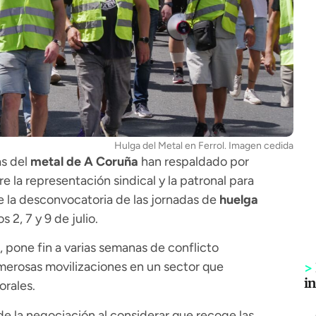
Hulga del Metal en Ferrol. Imagen cedida
as del
metal de A Coruña
han respaldado por
 la representación sindical y la patronal para
e la desconvocatoria de las jornadas de
huelga
 2, 7 y 9 de julio.
e, pone fin a varias semanas de conflicto
erosas movilizaciones en un sector que
>
i
orales.
de la negociación al considerar que recoge las