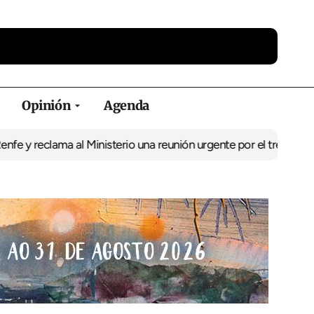
Opinión
Agenda
 reclama al Ministerio una reunión urgente por el tren
El BNG exig