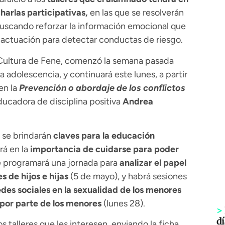
charlas participativas,
en las que se resolverán
buscando reforzar la información emocional que
de actuación para detectar conductas de riesgo.
la Cultura de Fene, comenzó la semana pasada
 adolescencia, y continuará este lunes, a partir
en la
Prevención o abordaje de los conflictos
educadora de disciplina positiva
Andrea
e se brindarán
claves para la educación
irá en la
importancia de cuidarse para poder
e programará una jornada para
analizar el papel
s de hijos e hijas
(5 de mayo), y habrá sesiones
edes sociales en la sexualidad de los menores
 por parte de los menores
(lunes 28).
>
dí
 talleres que les interesen, enviando la ficha