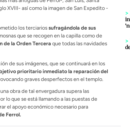
allas más antiguas de Ferrol-, San Luis, Santa
glo XVIII- así como la imagen de San Expedito -
>
in
‘
ometido los terciarios
sufragándola de sus
imosnas que se recogen en la capilla como de
>
n de la Orden Tercera
que todas las navidades
d
ión de sus imágenes, que se continuará en los
bjetivo prioritario inmediato la reparación del
provocando graves desperfectos en el templo.
na obra de tal envergadura supera las
por lo que se está llamando a las puestas de
ograr el apoyo económico necesario para
e Ferrol.