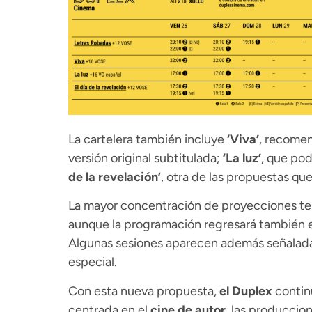
La cartelera también incluye
‘Viva’
, recomen
versión original subtitulada;
‘La luz’
, que pod
de la revelación’
, otra de las propuestas que
La mayor concentración de proyecciones tend
aunque la programación regresará también el
Algunas sesiones aparecen además señalada
especial.
Con esta nueva propuesta,
el Duplex
contin
centrada en el
cine de autor
, las produccio