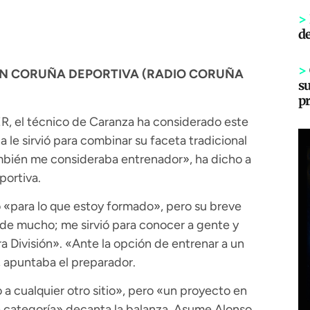
>
d
>
EN CORUÑA DEPORTIVA (RADIO CORUÑA
s
p
, el técnico de Caranza ha considerado este
 le sirvió para combinar su faceta tradicional
mbién me consideraba entrenador», ha dicho a
portiva.
o «para lo que estoy formado», pero su breve
 de mucho; me sirvió para conocer a gente y
a División». «Ante la opción de entrenar a un
, apuntaba el preparador.
a cualquier otro sitio», pero «un proyecto en
 categoría» decanta la balanza. Asume Alonso