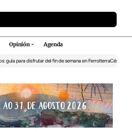
Opinión
Agenda
ara disfrutar del fin de semana en Ferrolterra
César Pita, capitán