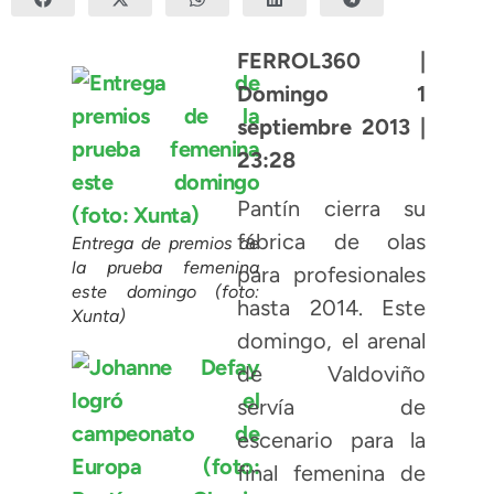
FERROL360 |
Domingo 1
septiembre 2013 |
23:28
Pantín cierra su
fábrica de olas
Entrega de premios de
la prueba femenina
para profesionales
este domingo (foto:
hasta 2014. Este
Xunta)
domingo, el arenal
de Valdoviño
servía de
escenario para la
final femenina de