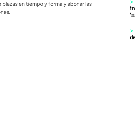
>
 plazas en tiempo y forma y abonar las
in
ones.
‘
>
d