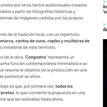
>
, unidos por otros tantos audiovisuales creados
in
orados a partir de fotografías históricas y
‘
 además de imágenes cedidas por los propios
>
d
e de la tradición local, con un repertorio
omarca, cantos de cuna, coplas y muiñeiras de
o inmaterial de este territorio.
o de la obra, ‘
Congostra’
representa un
É unha función contemporánea minimalista e ao
ue resume el objetivo de la producción en una
de pertencer ao sitio».
aje es que, por primera vez,
todos los
erpretan
, lo que convierte la propuesta en una
l que las realizadas hasta ahora.